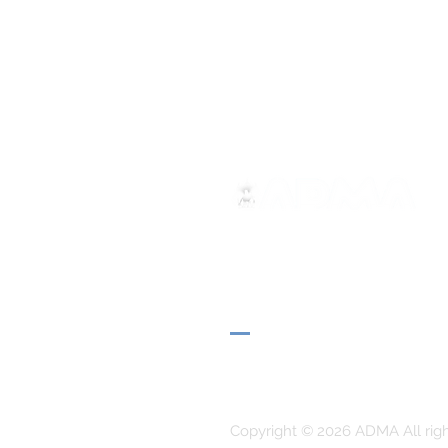
ADMA
Associação de Maria Auxilia
Via Maria Ausiliatrice 32
Torino, TO 10152 - Italy
Privacy
Copyright © 2026 ADMA All rig