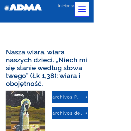
Iniciar sesión
Nasza wiara, wiara
naszych dzieci. „Niech mi
się stanie według słowa
twego” (Łk 1,38): wiara i
obojętność.
archivos PDF
archivos de palabras