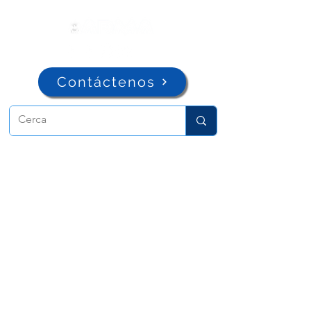
Contáctenos
ADMA
Asociación de María Auxiliadora
Vía María Auxiliadora 32
Turín, TO 10152 - Italia
Privacidad
Copyright © 2022 ADMA Todos los derechos
reservados