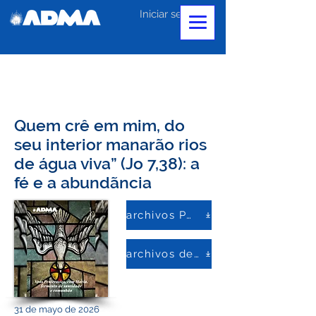
Iniciar sesión
Quem crê em mim, do
seu interior manarão rios
de água viva” (Jo 7,38): a
fé e a abundãncia
archivos PDF
archivos de palabras
31 de mayo de 2026