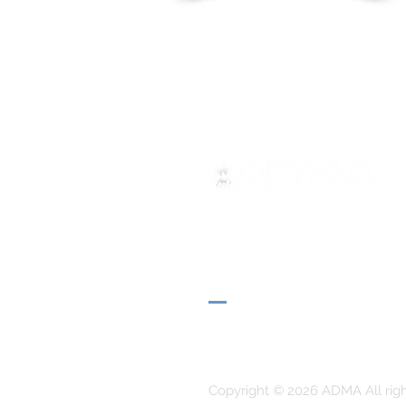
ADMA
Associazione di Maria Ausili
Via Maria Ausiliatrice 32
Torino, TO 10152 - Italy
Privacy
Copyright © 2026 ADMA All rig