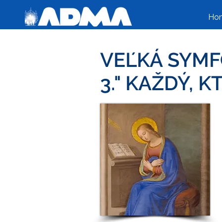
Ho
VEĽKÁ SYMFÓ
3." KAŽDÝ, 