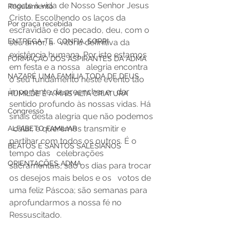
morte à vida de Nosso Senhor Jesus   
Regulamento
Cristo. Escolhendo os laços da 
Por graça recebida
escravidão e do pecado, deu, com o 
ENTREGA-TE, CONFIA, SORRI
seu amor, a   vitória definitiva da 
existência humana. Por isto estamos 
FORMAÇÃO DOS ASPIRANTES DA ADMA
em festa e a nossa   alegria encontra 
NAZARÉ UMA FAMÍLIA TODA DE DEUS
o seu fundamento neste evento tão 
importante de preencher e   dar 
HUMILDE E A MAIS ALTA CRIATURA
sentido profundo às nossas vidas. Há 
Congresso
sinais desta alegria que não podemos 
  calar, e queremos transmitir e 
ALFABETO FAMILIAR
partihar com todos os outros. É o 
BEATOS E SANTOS SALESIANOS
tempo das   celebrações 
ORIENTAÇÕES ADMA
sacramentais, são os dias para trocar 
os desejos mais belos e os   votos de 
uma feliz Páscoa; são semanas para 
aprofundarmos a nossa fé no   
Ressuscitado.