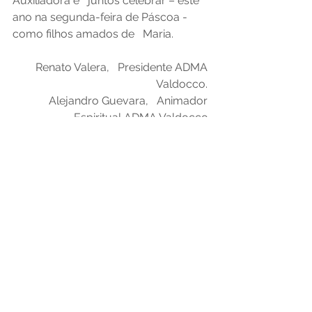
Auxiliadora e   juntos celebrar – este 
ano na segunda-feira de Páscoa - 
como filhos amados de   Maria. 
Renato Valera,   Presidente ADMA 
Valdocco. 
Alejandro Guevara,   Animador 
Espiritual ADMA Valdocco.
Dom Bosco
Páscoa
18 de abril
Misericórdia
1869
Editorial
Ver tudo
Posts recentes