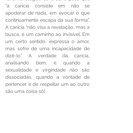
“a carícia consiste em não se 
apoderar de nada, em evocar o que 
continuamente escapa da sua forma”. 
A carícia “não visa a revelação, mas a 
busca, é um caminho ao invisível. Em 
um certo sentido, expressa o amor, 
mas sofre de uma incapacidade de 
dizê-lo”. A verdade da carícia, 
analisando bem, é quando a 
sexualidade e virgindade não são 
dissociadas, quando a vontade de 
pertencer e de respeitar um ao outro 
são uma coisa só!
Pe. Roberto Carelli, SDB
(Fonte: Roberto Carelli – Alfabeto 
Familiar
Alfabeto Familiar
CARÍCIA