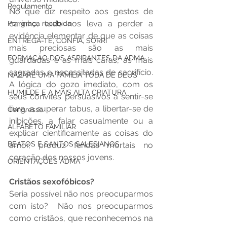
Regulamento
No que diz respeito aos gestos de 
carinho, tudo nos leva a perder a 
Por graça recebida
evidência elementar de que as coisas 
ENTREGA-TE, CONFIA, SORRI
mais preciosas são as mais 
FORMAÇÃO DOS ASPIRANTES DA ADMA
guardadas e as mais caras, as mais 
sagradas e necessitadas de sacrifício. 
NAZARÉ UMA FAMÍLIA TODA DE DEUS
A lógica do gozo imediato, com os 
HUMILDE E A MAIS ALTA CRIATURA
seus convites persuasivos a sentir-se 
livre, a superar tabus, a libertar-se de 
Congresso
inibições, a falar casualmente ou a 
ALFABETO FAMILIAR
explicar cientificamente as coisas do 
BEATOS E SANTOS SALESIANOS
amor, produz feridas mortais no 
coração dos nossos jovens.
ORIENTAÇÕES ADMA
Cristãos sexofóbicos?
Seria possível não nos preocuparmos 
com isto?  Não nos preocuparmos 
como cristãos, que reconhecemos na 