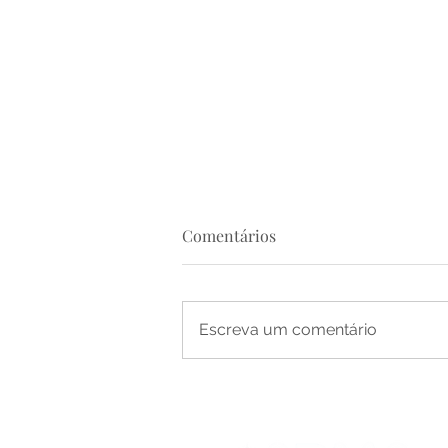
Comentários
Escreva um comentário
CARTA DO REITOR-MOR Pe.
ÁNGEL FERNÁNDEZ ARTIME