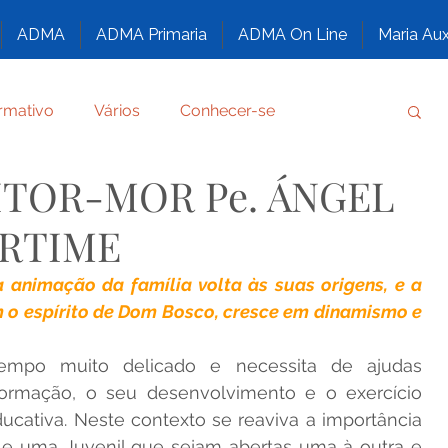
ADMA
ADMA Primaria
ADMA On Line
Maria Aux
rmativo
Vários
Conhecer-se
ITOR-MOR Pe. ÁNGEL
amento
Por graça recebida
ARTIME
FORMAÇÃO DOS ASPIRANTES DA ADMA
 animação da família volta às suas origens, e a 
m o espírito de Dom Bosco, cresce em dinamismo e 
DE DEUS
HUMILDE E A MAIS ALTA CRIATURA
empo muito delicado e necessita de ajudas 
formação, o seu desenvolvimento e o exercício 
ucativa. Neste contexto se reaviva a importância 
MILIAR
BEATOS E SANTOS SALESIANOS
r e uma Juvenil que sejam abertas uma à outra e 