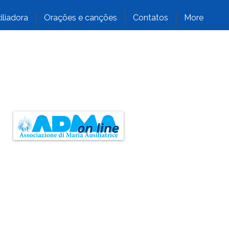
iliadora
Orações e canções
Contatos
More