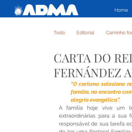
Home
Todo
Editorial
Caminho fo
CARTA DO RE
Crônica de Família
Regul
FERNÁNDEZ 
ENTREGA-TE, CONFIA, SORRI
“O carisma salesiano na
família, no encontro co
alegria evangélica”.
NAZARÉ UMA FAMÍLIA TODA 
A família hoje vive um t
extraordinárias para a sua 
responsável de sua tarefa ed
Congresso
ALFABETO FA
de ter uma Pastoral Familia