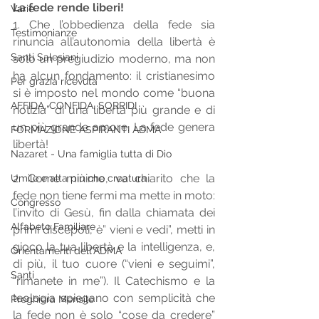
La fede rende liberi! 
Varie
1. Che l’obbedienza della fede sia 
Testimonianze
rinuncia all’autonomia della libertà è 
Santi Salesiani
solo un pregiudizio moderno, ma non 
ha alcun fondamento: il cristianesimo 
Per grazia ricevuta
si è imposto nel mondo come “buona 
AFFIDA, CONFIDA, SORRIDI
notizia” di una libertà più grande e di 
un più grande amore. La fede genera 
FORMAZIONE ASPIRANTI ADMA
libertà! 
Nazaret - Una famiglia tutta di Dio
2. Come minimo, va chiarito che la 
Umile e alta più che creatura
fede non tiene fermi ma mette in moto: 
Congresso
l’invito di Gesù, fin dalla chiamata dei 
Alfabeto Familiare
primi discepoli, è” vieni e vedi”, metti in 
gioco la tua libertà e la intelligenza, e, 
Orientamenti dell'ADMA
di più, il tuo cuore (“vieni e seguimi”, 
Santi
“rimanete in me”). Il Catechismo e la 
teologia spiegano con semplicità che 
Preghiera Mensile
la fede non è solo “cose da credere” 