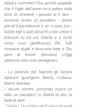
Alzati e cammina? Ora, perché sappiate 
che il Figlio dell'uomo ha il potere sulla 
terra di rimettere i peccati: io ti dico - 
esclamò rivolto al paralitico - alzati, 
prendi il tuo lettuccio e va' a casa tua».  
Subito egli si alzò davanti a loro, prese il 
lettuccio su cui era disteso e si avviò 
verso casa glorificando Dio. Tutti 
rimasero stupiti e levavano lode a Dio; 
pieni di timore dicevano: «Oggi 
abbiamo visto cose prodigiose
». 
- La potenza del Signore gli faceva 
operare guarigioni: libertà cristiana, 
libertà liberata! 
- Alcuni uomini, portando sopra un 
letto un paralitico: la libertà di altri, la 
fede di altri! 
- Uomo, i tuoi peccati ti sono rimessi! 