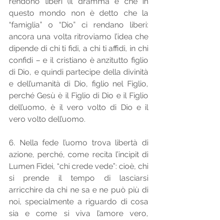
rendono liberi (il dramma è che in 
questo mondo non è detto che la 
“famiglia” o “Dio” ci rendano liberi: 
ancora una volta ritroviamo l’idea che 
dipende di chi ti fidi, a chi ti affidi, in chi 
confidi – e il cristiano è anzitutto figlio 
di Dio, e quindi partecipe della divinità 
e dell’umanità di Dio, figlio nel Figlio, 
perché Gesù è il Figlio di Dio e il Figlio 
dell’uomo, è il vero volto di Dio e il 
vero volto dell’uomo. 
6. Nella fede l’uomo trova libertà di 
azione, perché, come recita l’incipit di 
Lumen Fidei, “chi crede vede”: cioè, chi 
si prende il tempo di lasciarsi 
arricchire da chi ne sa e ne può più di 
noi, specialmente a riguardo di cosa 
sia e come si viva l’amore vero, 