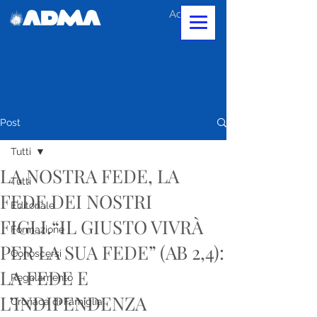
Accedi
Post
Tutti
LA NOSTRA FEDE, LA
Tutti
FEDE DEI NOSTRI
Editoriale
FIGLI.“IL GIUSTO VIVRÀ
Formazione
PER LA SUA FEDE” (AB 2,4):
Conoscersi
LA FEDE E
Regolamento
L’INDIPENDENZA
Cronaca di Famiglia