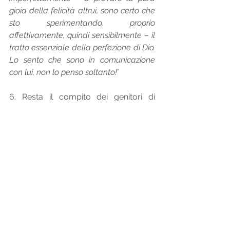
gioia della felicità altrui, sono certo che 
sto sperimentando, proprio 
affettivamente, quindi sensibilmente – il 
tratto essenziale della perfezione di Dio. 
Lo sento che sono in comunicazione 
con lui, non lo penso soltanto!
”
6. Resta il compito dei genitori di 
propiziare l’acquisizione della giusta 
autonomia dei figli. Anche qui, come 
sempre, siccome la libertà esiste, 
cresce e matura nei legami, l’idea è 
che i vincoli generino svincoli! E 
questo dipende molto dal legame 
genitoriale e dallo stile genitoriale! Si 
ascolti la bella pagina di Paola 
Libanoro:  
“
Il figlio non reagisce tanto ai singoli 