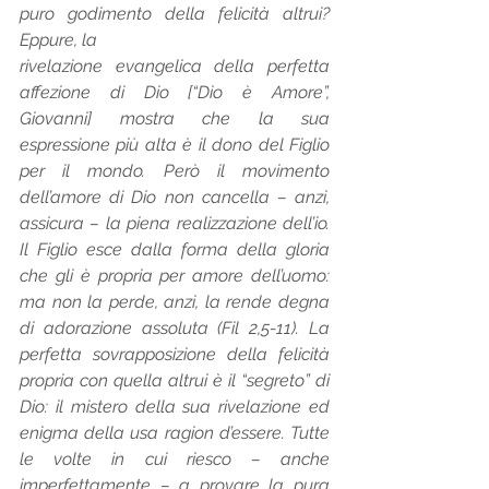
puro godimento della felicità altrui? 
Eppure, la 
rivelazione evangelica della perfetta 
affezione di Dio [“Dio è Amore”, 
Giovanni] mostra che la sua 
espressione più alta è il dono del Figlio 
per il mondo. Però il movimento 
dell’amore di Dio non cancella – anzi, 
assicura – la piena realizzazione dell’io. 
Il Figlio esce dalla forma della gloria 
che gli è propria per amore dell’uomo: 
ma non la perde, anzi, la rende degna 
di adorazione assoluta (Fil 2,5-11). La 
perfetta sovrapposizione della felicità 
propria con quella altrui è il “segreto” di 
Dio: il mistero della sua rivelazione ed 
enigma della usa ragion d’essere. Tutte 
le volte in cui riesco – anche 
imperfettamente – a provare la pura 