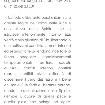
seguendolo lungo la strada (Gv 2,11; 
6,47; 12,44) (LF18).
3. La fede è liberante poiché illumina e 
orienta l’agire dell’uomo nella luce e 
nella forza dello Spirito, che lo 
istruisce interiormente intorno alla 
verità e alla giustizia di Dio, liberandolo 
dai moltissimi condizionamenti interiori 
ed esteriori che lo rendono incerto e lo 
fanno sbagliare: condizionamenti 
temperamentali, familiari, sociali, 
culturali, conflitti interiori, conflitti 
morali, conflitti civili, difficoltà di 
discernere il vero dal falso e il bene 
dal male. E la fede è liberante perché, 
dando spazio all’azione dello Spirito, 
riempie il cuore di quella pace e 
quella gioia che spinge ad agire, 