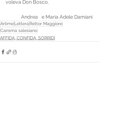
voleva Don Bosco. 
Andrea   e Maria Adele Damiani 
Artime
Lettera
Rettor Maggiore
Carisma salesiano
AFFIDA, CONFIDA, SORRIDI
Mostra tutti
Post recenti