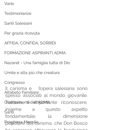
Varie
Testimonianze
Santi Salesiani
Per grazia ricevuta
AFFIDA, CONFIDA, SORRIDI
FORMAZIONE ASPIRANTI ADMA
Nazaret - Una famiglia tutta di Dio
Umile e alta più che creatura
Congresso
Il carisma e   l’opera salesiana sono 
Alfabeto Familiare
spesso associati al mondo giovanile. 
Tuttavia, è importante riconoscere, 
Orientamenti dell'ADMA
insieme a questo aspetto 
Santi
fondamentale, la dimensione   
Preghiera Mensile
popolare del carisma, che Don Bosco 