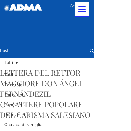
Accedi
Post
Tutti
LETTERA DEL RETTOR
Tutti
MAGGIORE DON ÁNGEL
Editoriale
FERNÁNDEZIL
Formazione
CARATTERE POPOLARE
Conoscersi
DEL CARISMA SALESIANO
Regolamento
Cronaca di Famiglia