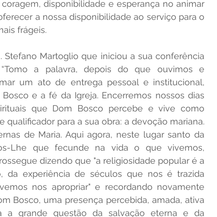
, coragem, disponibilidade e esperança no animar 
ferecer a nossa disponibilidade ao serviço para o 
is frágeis.
 Stefano Martoglio que iniciou a sua conferência 
“Tomo a palavra, depois do que ouvimos e 
mar um ato de entrega pessoal e institucional, 
osco e a fé da Igreja. Encerremos nossos dias 
rituais que Dom Bosco percebe e vive como 
 qualificador para a sua obra: a devoção mariana. 
as de Maria. Aqui agora, neste lugar santo da 
os-Lhe que fecunde na vida o que vivemos, 
ossegue dizendo que "a religiosidade popular é a 
o, da experiência de séculos que nos é trazida 
emos nos apropriar" e recordando novamente 
om Bosco, uma presença percebida, amada, ativa 
ra a grande questão da salvação eterna e da 