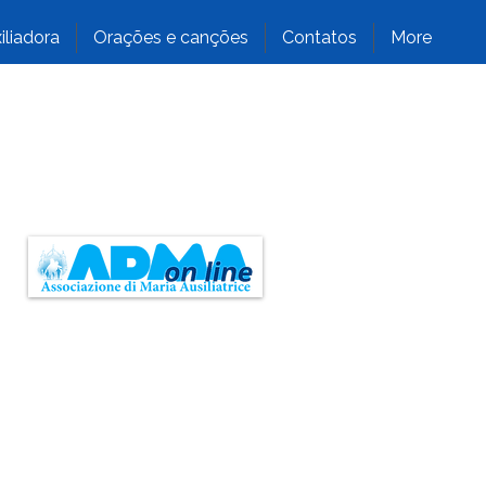
iliadora
Orações e canções
Contatos
More