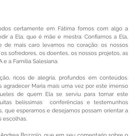
todos certamente em Fátima fomos com algo a 
dir a Ela, que é mãe e mestra. Confiamos a Ela, 
e de mais caro levamos no coração: os nossos 
, os sofredores, os doentes, os nossos projetos, as 
e a Família Salesiana.
ão, ricos de alegría, profundos em conteúdos. 
 agradecer Maria mais uma vez por este imenso 
eles de quem Ela se serviu para tornar este 
uitas belíssimas  conferências e testemunhos 
s, que esperamos e desejamos possam orientar a 
 escolhas.
. Andrea Bozzolo, que em seu comentario sobre o 