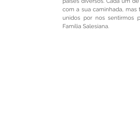
países diversos. Cada um de 
com a sua caminhada, mas to
unidos por nos sentirmos 
ORIENTAÇÕES ADMA
Família Salesiana. 