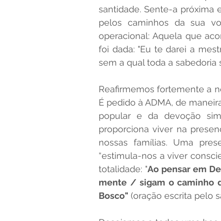
santidade. Sente-a próxima e
pelos caminhos da sua voc
operacional: Aquela que acom
foi dada: "Eu te darei a mest
sem a qual toda a sabedoria se
Reafirmemos fortemente a no
É pedido à ADMA, de maneira 
popular e da devoção simp
proporciona viver na prese
nossas famílias. Uma pres
“estimula-nos a viver consc
totalidade: "
Ao pensar em Deu
mente / sigam o caminho da
Bosco"
 (oração escrita pelo 