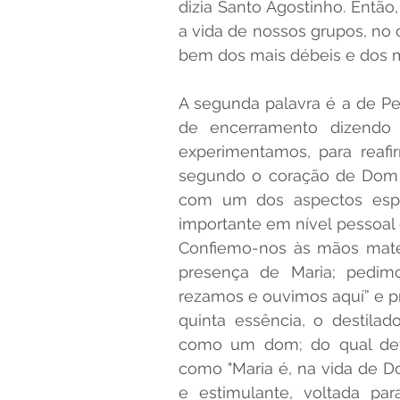
dizia Santo Agostinho. Então
a vida de nossos grupos, no o
bem dos mais débeis e dos ma
A segunda palavra é a de Pe.
de encerramento dizendo 
experimentamos, para reafir
segundo o coração de Dom B
com um dos aspectos espi
importante em nível pessoal e
Confiemo-nos às mãos matern
presença de Maria; pedim
rezamos e ouvimos aquí” e pr
quinta essência, o destilad
como um dom; do qual dev
como "Maria é, na vida de D
e estimulante, voltada pa