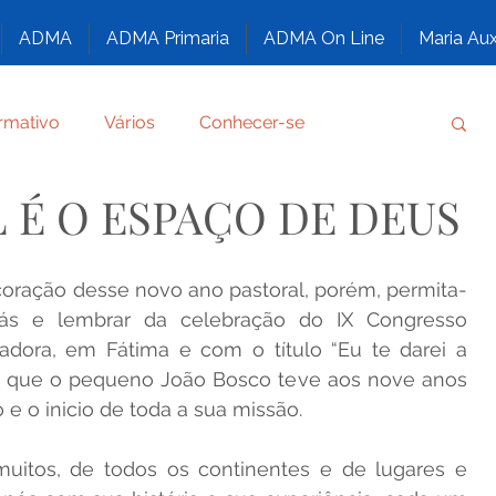
ADMA
ADMA Primaria
ADMA On Line
Maria Aux
rmativo
Vários
Conhecer-se
 É O ESPAÇO DE DEUS
amento
Por graça recebida
oração desse novo ano pastoral, porém, permita-
FORMAÇÃO DOS ASPIRANTES DA ADMA
ás e lembrar da celebração do IX Congresso 
iadora, em Fátima e com o título “Eu te darei a 
o que o pequeno João Bosco teve aos nove anos 
DE DEUS
HUMILDE E A MAIS ALTA CRIATURA
 e o inicio de toda a sua missão.
itos, de todos os continentes e de lugares e 
MILIAR
BEATOS E SANTOS SALESIANOS