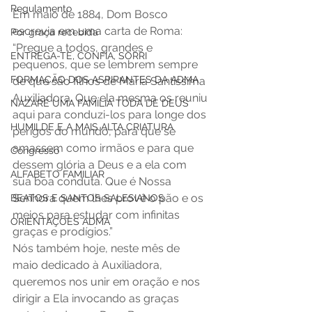
Regulamento
Em maio de 1884, Dom Bosco 
escrevia em uma carta de Roma: 
Por graça recebida
“Pregue a todos, grandes e 
ENTREGA-TE, CONFIA, SORRI
pequenos, que se lembrem sempre 
FORMAÇÃO DOS ASPIRANTES DA ADMA
de que são filhos de Maria Santíssima 
Auxiliadora. Que ela mesma os reuniu 
NAZARÉ UMA FAMÍLIA TODA DE DEUS
aqui para conduzi-los para longe dos 
HUMILDE E A MAIS ALTA CRIATURA
perigos do mundo, para que se 
amassem como irmãos e para que 
Congresso
dessem glória a Deus e a ela com 
ALFABETO FAMILIAR
sua boa conduta. Que é Nossa 
Senhora quem lhes provê o pão e os 
BEATOS E SANTOS SALESIANOS
meios para estudar com infinitas 
ORIENTAÇÕES ADMA
graças e prodígios.”
Nós também hoje, neste mês de 
maio dedicado à Auxiliadora, 
queremos nos unir em oração e nos 
dirigir a Ela invocando as graças 