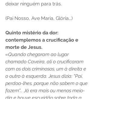
deixar ninguém para trás.
(Pai Nosso, Ave Maria, Glória...)
Quinto mistério da dor: 
contemplemos a crucificação e 
morte de Jesus.
«Quando chegaram ao lugar 
chamado Caveira, ali o crucificaram 
com os dois criminosos, um à direita e 
o outro à esquerda. Jesus dizia: "Pai, 
perdoa-lhes, porque não sabem o que 
fazem"... Já era mais ou menos meio-
dia e houve escuridão sobre toda a 
terra até as três horas da tarde, 
porque o sol parou de brilhar. O véu do 
Templo rasgou-se pelo meio. Jesus deu 
um grito forte e disse: "Pai, em tuas 
mãos entrego o meu espírito". Dizendo 