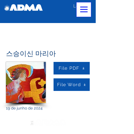
Login
스승이신 마리아
File PDF
File Word
19 de junho de 2024