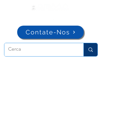
Contate-Nos
ADMA
Associação de Maria Auxiliadora
Via Maria Ausiliatrice 32
Torino, TO 10152 - Italy
Privacy
Copyright © 2026 ADMA All rights reserved