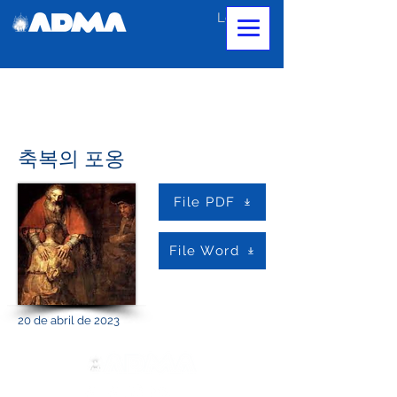
Login
축복의 포옹
File PDF
File Word
20 de abril de 2023