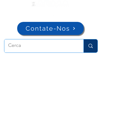
Contate-Nos
ADMA
Associação de Maria Auxiliadora
Via Maria Ausiliatrice 32
Torino, TO 10152 - Italy
Privacy
Copyright © 2026 ADMA All rights reserved