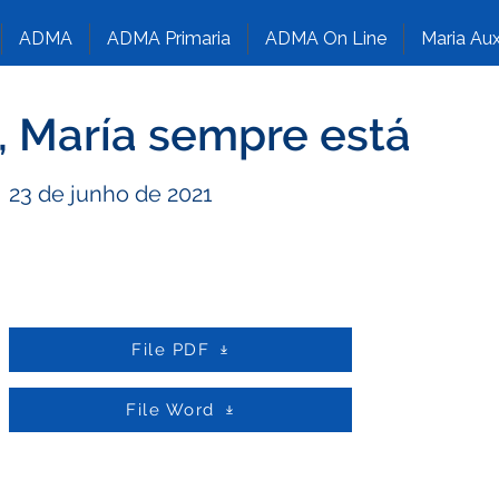
ADMA
ADMA Primaria
ADMA On Line
Maria Aux
s, María sempre está
23 de junho de 2021
File PDF
File Word