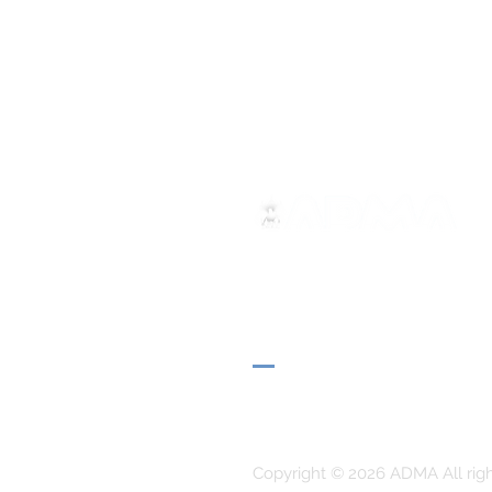
ADMA
Associação de Maria Auxilia
Via Maria Ausiliatrice 32
Torino, TO 10152 - Italy
Privacy
Copyright © 2026 ADMA All rig