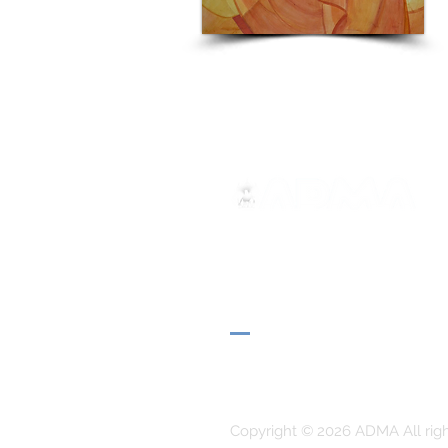
ADMA
Associação de Maria Auxilia
Via Maria Ausiliatrice 32
Torino, TO 10152 - Italy
Privacy
Copyright © 2026 ADMA All rig