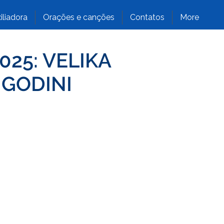
iliadora
Orações e canções
Contatos
More
025: VELIKA
 GODINI