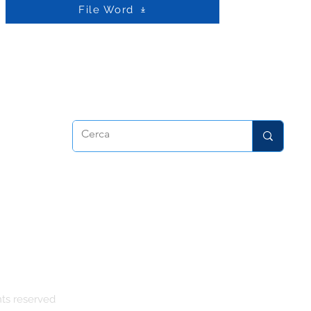
File Word
dora
hts reserved