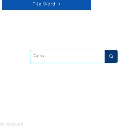
File Word
dora
hts reserved