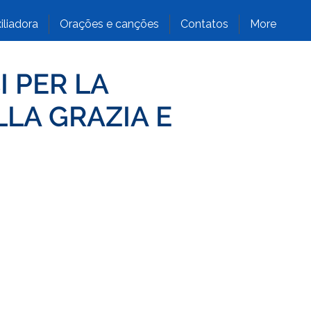
iliadora
Orações e canções
Contatos
More
I PER LA
LLA GRAZIA E