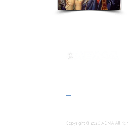
ADMA
Associação de Maria Auxilia
Via Maria Ausiliatrice 32
Torino, TO 10152 - Italy
Privacy
Copyright © 2026 ADMA All rig