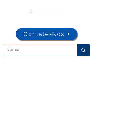
Contate-Nos
ADMA
Associação de Maria Auxiliadora
Via Maria Ausiliatrice 32
Torino, TO 10152 - Italy
Privacy
Copyright © 2026 ADMA All rights reserved