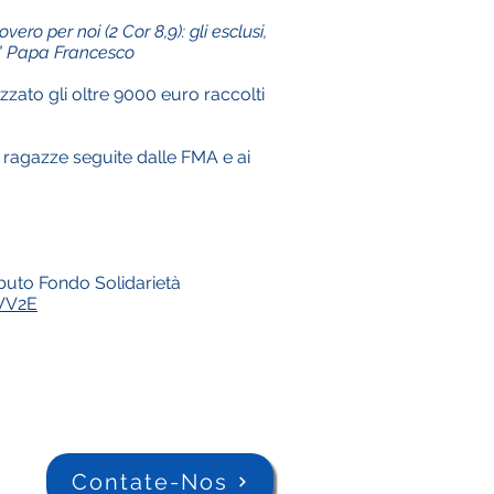
ero per noi (2 Cor 8,9): gli esclusi,
Dio!" Papa Francesco
zato gli oltre 9000 euro raccolti
 ragazze seguite dalle FMA e ai
buto Fondo Solidarietà
VV2E
Contate-Nos