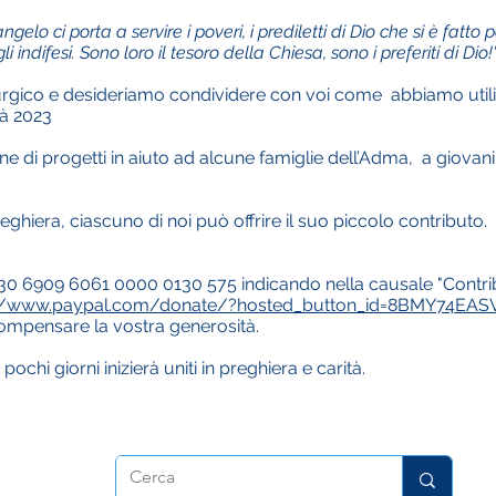
o ci porta a servire i poveri, i prediletti di Dio che si è fatto pov
i, gli indifesi. Sono loro il tesoro della Chiesa, sono i preferiti di 
iturgico e desideriamo condividere con voi come abbiamo utiliz
tà 2023
 di progetti in aiuto ad alcune famiglie dell’Adma, a giovani
hiera, ciascuno di noi può offrire il suo piccolo contributo.
30 6909 6061 0000 0130 575 indicando nella causale "Contri
://www.paypal.com/donate/?hosted_button_id=8BMY74EAS
mpensare la vostra generosità.
ochi giorni inizierà uniti in preghiera e carità.