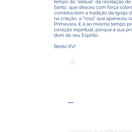
tempo do "aleluia", da revelação do 
Santo, que desceu com força sobre a
combina bem a tradição da Igreja d
na criação, a "rosa" que apareceu
Primavera. E é ao mesmo tempo prot
coração espiritual, porque a sua p
dom do seu Espírito.
Bento XVI
ADMA
Associação de Maria Auxilia
Via Maria Ausiliatrice 32
Torino, TO 10152 - Italy
Privacy
Copyright © 2026 ADMA All rig