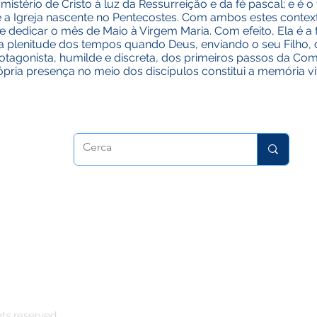
mistério de Cristo à luz da Ressurreição e da fé pascal; e é 
 Igreja nascente no Pentecostes. Com ambos estes contextos,
e dedicar o mês de Maio à Virgem Maria. Com efeito, Ela é a
 na plenitude dos tempos quando Deus, enviando o seu Filho
agonista, humilde e discreta, dos primeiros passos da Comu
rópria presença no meio dos discípulos constitui a memória 
dora
hts reserved