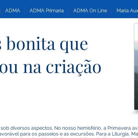
ADMA
ADMA Primaria
ADMA On Line
Maria Aux
s bonita que
ou na criação
ob diversos aspectos. No nosso hemisfério, a Primavera a
avorável para os passeios e as excursões. Para a Liturgia, 