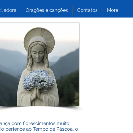
iliadora
Orações e canções
Contatos
More
vança com florescimentos muito
Maio pertence ao Tempo de Páscoa, o