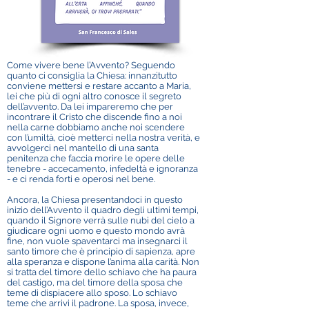
Come vivere bene l’Avvento? Seguendo
quanto ci consiglia la Chiesa: innanzitutto
conviene mettersi e restare accanto a Maria,
lei che più di ogni altro conosce il segreto
dell’avvento. Da lei impareremo che per
incontrare il Cristo che discende fino a noi
nella carne dobbiamo anche noi scendere
con l’umiltà, cioè metterci nella nostra verità, e
avvolgerci nel mantello di una santa
penitenza che faccia morire le opere delle
tenebre - accecamento, infedeltà e ignoranza
- e ci renda forti e operosi nel bene.
Ancora, la Chiesa presentandoci in questo
inizio dell’Avvento il quadro degli ultimi tempi,
quando il Signore verrà sulle nubi del cielo a
giudicare ogni uomo e questo mondo avrà
fine, non vuole spaventarci ma insegnarci il
santo timore che è principio di sapienza, apre
alla speranza e dispone l’anima alla carità. Non
si tratta del timore dello schiavo che ha paura
del castigo, ma del timore della sposa che
teme di dispiacere allo sposo. Lo schiavo
teme che arrivi il padrone. La sposa, invece,