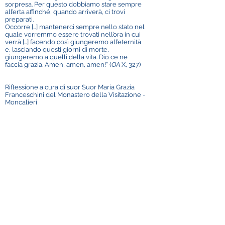
sorpresa. Per questo dobbiamo stare sempre
all’erta affinché, quando arriverà, ci trovi
preparati.
Occorre […] mantenerci sempre nello stato nel
quale vorremmo essere trovati nell’ora in cui
verrà […] facendo così giungeremo all’eternità
e, lasciando questi giorni di morte,
giungeremo a quelli della vita. Dio ce ne
faccia grazia. Amen, amen, amen!” (
OA
X, 327)
Riflessione a cura di suor Suor Maria Grazia
Franceschini del Monastero della Visitazione -
Moncalieri
Cfr.:
OA
VIII, 59 passim (da frammenti di
Sermoni per la prima domenica di avvento
1609, 1610);
OA
X, 324 ss (Sermone del 10 marzo 1622);
OA XIV, 366.