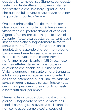
desidera il ritorno del suo Signore, per questo
resta in vigilante attesa, compiendo istante
per istante ciò che sa essergli gradito… così
che quando lui arriverà ci sarà spazio solo per
la gioia dell’incontro d’amore.
Ora, ben prima della fine del mondo, per
ciascuno di noi la morte porrà fine a questa
vita terrena e ci porterà davanti al volto del
Signore. Può essere utile in questo inizio di
Avvento riflettere su questa realtà. I santi padri
insegnavano che bisogna temere la morte
senza temerla. Temerla, sì, ma senza ansia e
inquietudine, sapendo che ‘per morire bene
basta vivere bene’. Possiamo vivere ogni
istante come vorremmo essere trovati
nell’ultimo, in ogni istante infatti è racchiuso il
germe dell’eternità, ed è il nostro passo
quotidiano che decide dell’ultimo passo.
Viviamo dunque in un santo timore, tranquillo
e fiducioso, pieno di speranza e vibrante di
desiderio, affidandoci alla divina Provvidenza,
senza chiederle nulla e senza rifiutarle nulla,
certi che si prenderà cura di noi. A noi basti
essere tutti suoi, per amore.
“Teniamo fisso lo sguardo sul nostro ultimo
giorno. Bisogna farlo perché la morte ha i
piedi di bambagia e si avvicina così piano che
non ce ne accorgiamo e così ci coglie di