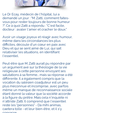
Le Dr Ecay, médecin de l'hôpital, lui a
demandé un jour : "M. Zatti, comment faites-
vous pour rester toujours de bonne humeur
?". Ce à quoi Zatti a répondu : "C'est facile,
docteur : avaler l'amer et cracher le doux."
Avoir un visage joyeux et réagir avec humour,
même dans les circonstances les plus
difficiles, découle d'un cœur en paix avec
Dieu et qui se sent aimé de Lui, qui sait
relativiser les situations, en identifiant
l'essentiel.
Peut-être que M. Zatti aurait pu répondre par
un argument axé sur la théologie de la vie
religieuse à cette personne envoyant ses
salutations à sa femme... mais sa réponse a été
différente. Il a également compris que la
vocation du salésien coadjuteur est un peu
plus méconnue et incomprise, avec parfois
même un manque de reconnaissance sociale
étant donné la valeur que la société accorde
à la figure du prêtre. Mais cela n'inquiète ni
n'attriste Zatti. Il comprend que l'essentiel
reste les "personnes" - Da mihi animas,
caetera tolle - et leur bien-être, et il s'y
consacre.