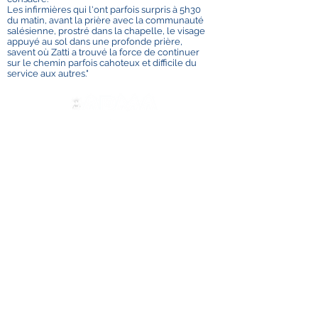
Les infirmières qui l'ont parfois surpris à 5h30
du matin, avant la prière avec la communauté
salésienne, prostré dans la chapelle, le visage
appuyé au sol dans une profonde prière,
savent où Zatti a trouvé la force de continuer
sur le chemin parfois cahoteux et difficile du
service aux autres."
Contate-Nos
ADMA
Associação de Maria Auxiliadora
Via Maria Ausiliatrice 32
Torino, TO 10152 - Italy
Privacy
Copyright © 2026 ADMA All rights reserved