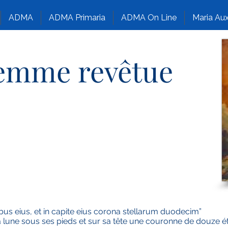
ADMA
ADMA Primaria
ADMA On Line
Maria Aux
femme revêtue
bus eius, et in capite eius corona stellarum duodecim”
la lune sous ses pieds et sur sa tête une couronne de douze ét