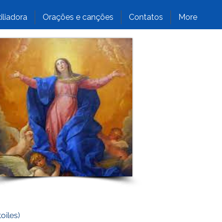
iliadora
Orações e canções
Contatos
More
oiles)