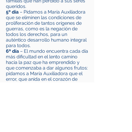
familias que han perdido a sus seres
queridos.
5º día
– Pidamos a María Auxiliadora
que se eliminen las condiciones de
proliferación de tantos orígenes de
guerras, como es la negación de
todos los derechos, para un
auténtico desarrollo humano integral
para todos.
6º día
– El mundo encuentra cada día
más dificultad en el lento camino
hacia la paz que ha emprendido y
que comenzaba a dar algunos frutos:
pidamos a María Auxiliadora que el
error, que anida en el corazón de
quien trama el mal, sea descubierto y
triunfe la alegría de quien promueve
la paz.
7º día
– Ante las ofensas padecidas,
la bondad no es debilidad, sino
verdadera fuerza, capaz de renunciar
a la venganza. Pidamos a María
Auxiliadora que todas las heridas
abiertas en estos días se perdonen y