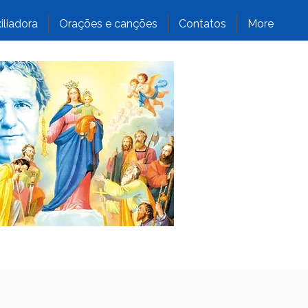
iliadora
Orações e canções
Contatos
More