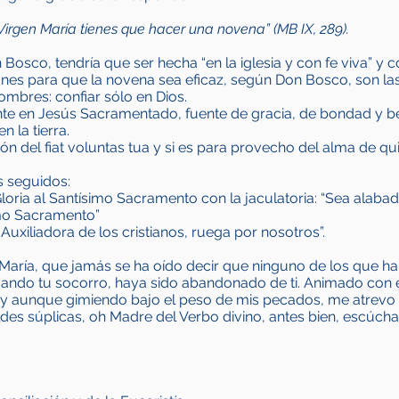
 Virgen María tienes que hacer una novena” (MB IX, 289).
osco, tendría que ser hecha “en la iglesia y con fe viva” y 
ones para que la novena sea eficaz, según Don Bosco, son las
mbres: confiar sólo en Dios.
nte en Jesús Sacramentado, fuente de gracia, de bondad y be
n la tierra.
n del fiat voluntas tua y si es para provecho del alma de qui
s seguidos:
loria al Santísimo Sacramento con la jaculatoria: “Sea alaba
imo Sacramento”
 Auxiliadora de los cristianos, ruega por nosotros”.
María, que jamás se ha oído decir que ninguno de los que ha
mando tu socorro, haya sido abandonado de ti. Animado con e
, y aunque gimiendo bajo el peso de mis pecados, me atrevo
es súplicas, oh Madre del Verbo divino, antes bien, escúch