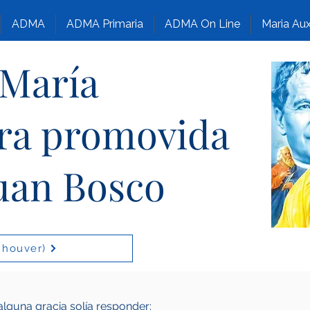
ADMA
ADMA Primaria
ADMA On Line
Maria Aux
 María
ora promovida
uan Bosco
 houver)
lguna gracia solía responder: