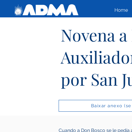
Home
Novena a
Auxiliad
por San J
Baixar anexo (se
Cuando a Don Bosco se le pedía a