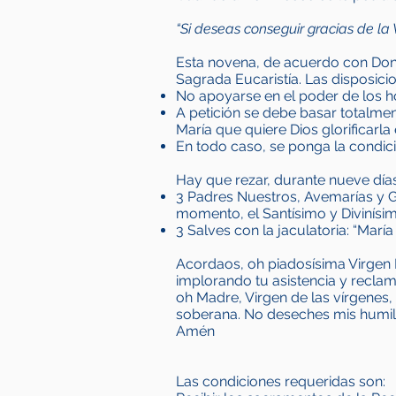
“Si deseas conseguir gracias de la
Esta novena, de acuerdo con Don B
Sagrada Eucaristía. Las disposici
No apoyarse en el poder de los ho
A petición se debe basar totalme
María que quiere Dios glorificarla e
En todo caso, se ponga la condició
Hay que rezar, durante nueve día
3 Padres Nuestros, Avemarías y G
momento, el Santísimo y Divinís
3 Salves con la jaculatoria: “María
Acordaos, oh piadosísima Virgen 
implorando tu asistencia y recla
oh Madre, Virgen de las vírgenes
soberana. No deseches mis humild
Amén
Las condiciones requeridas son: