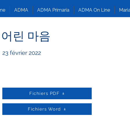
me
ADMA
ADMA Primaria
ADMA On Line
Maria
어린 마음
23 février 2022
Fichiers PDF
Fichiers Word