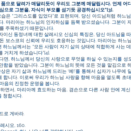
니 품으로 달려가 매달리듯이 우리도 그분께 매달립시다. 언제 어
진심으로 그분을, 자식이 부모를 섬기듯 공경하십시오”
[3]
.
모습은 “그리스도를 입었다”로 표현되며, 당신 아드님처럼 하느
다. 마리아는 하느님의 인자하심을 듬뿍 받으셨습니다. 그분이 
그를 주목하셨기 때문입니다.
자이신 동정녀께 대한 살레시오 신심의 특징은, 당신 아드님을 따
돈 보스코의 신뢰에 우리도 호응하는 것입니다. 마리아는 하느
 하느님께서는 “모든 사람이 자기 삶의 상태에 적합하게 사는 데
를 거치게 하셨습니다”
[4]
.
면, 하느님께서 당신의 사랑으로 무엇을 하실 수 있는지를 성모
만함을 받았습니다. 그분이 하느님의 뜻에 모든 것을 맡김으로 
관상은 자기 삶과 하느님께 드리는 ‘예!’를 통해서 십자가 나무에
 합니다. 이로써 우리가 하느님 사랑을 향해 마음을 열도록 초대
마음의 진정한 운명을 봅니다.
하면서, 마리아께 효도하는 마음, 겸손으로 다른 사람 안에 계
 청합시다.
한드로 게바라
.
살레시오, 160.