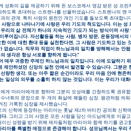
게 성화의 길을 제공하기 위해 돈 보스코께서 영감 받은 성 프
심화하도록 초대하는 스트렌나를 선물하셨습니다. 스트렌나의 맨 마
님과의 관계, 특히 사랑의 원천인 개인 기도를 돌보도록 초대합니다
웃 사랑으로 나타나기에 사랑은 우리 기도의 척도입니다. 이는 성
우리의 삶 전체가 하나의 지속적인 기도가 되는 방식이며 사랑 
이루어집니다. 자선활동을 하는 사람, 병자 방문, 운동장에서의 
요한 이에 대한 환대 등을 실천한다면, 그 사람은 기도하고 있는
 없습니다. 직무와 직업이 하느님과의 일치를 방해해서는 안됩
들의 생각은 항상 서로를 향하게 됩니다.”
어 매우 귀중한 주제인 하느님과의 일치입니다. 이에 도달하기 위
 제안하셨던 신앙의 실천 안에서 발견할 수 있습니다. 그분은 현
 선량한 생각, 또는 아주 짧은 순간이라도 우리 마음 안에 현존
는 일상의 의무를 소홀히 하지 않는 것입니다. 이는 우리가 대화
리에게 마리아에게로 향하며 그분의 모성애를 간청하도록 권유합
문수녀회의 문장으로 두 개의 화살에 꿰뚫린 심장, 왕관처럼 씌워
겨진 거룩한 심장을 제시했습니다.
의 신학에 등장하는 마리아는 훗날 제2차 바티칸 공의회 신학
다.
그리고 그의 사명은 모든 사람을 당신 아드님에게로 이끌고
이신 성령을 받기 위해 제자들처럼 마리아와 함께 하기를 권고
 마리아를 특별한 애정으로 존경해야 합니다. 성모님께서는 우리