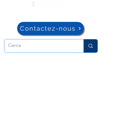
Contactez-nous
ADMA
Association de Marie Auxiliatrice
Via Maria Auxiliatrice 32
Turin, TO 10152 - Italie
Confidentialité
Copyright © 2022 ADMA Tous droits
réservés