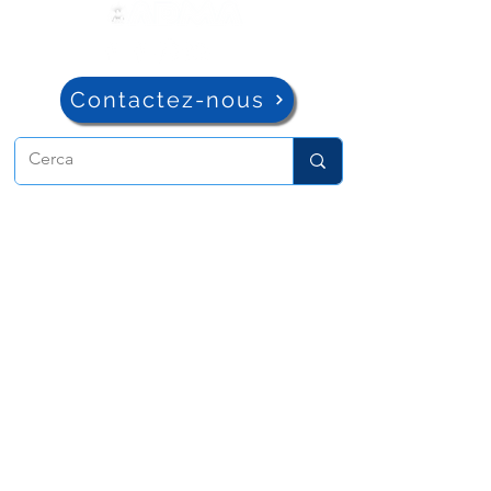
Contactez-nous
ADMA
Association de Marie Auxiliatrice
Via Maria Auxiliatrice 32
Turin, TO 10152 - Italie
Confidentialité
Copyright © 2022 ADMA Tous droits
réservés