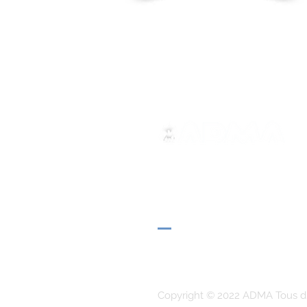
ADMA
Association de Marie Auxilia
Via Maria Auxiliatrice 32
Turin, TO 10152 - Italie
Confidentialité
Copyright © 2022 ADMA Tous dr