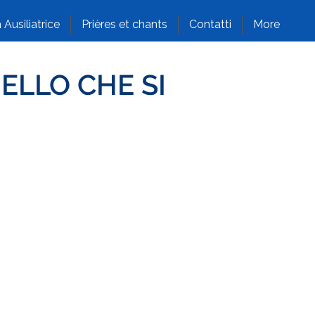
 Ausiliatrice
Prières et chants
Contatti
More
UELLO CHE SI