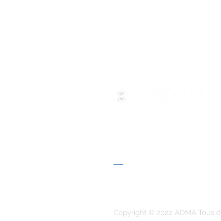
ADMA
Association de Marie Auxilia
Via Maria Auxiliatrice 32
Turin, TO 10152 - Italie
Confidentialité
Copyright © 2022 ADMA Tous dr