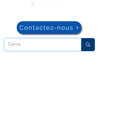
Contactez-nous
ADMA
Association de Marie Auxiliatrice
Via Maria Auxiliatrice 32
Turin, TO 10152 - Italie
Confidentialité
Copyright © 2022 ADMA Tous droits
réservés