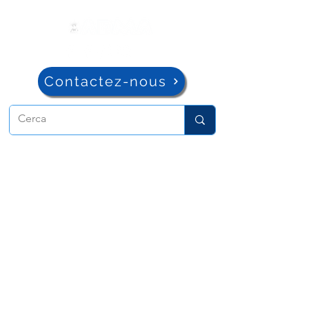
Contactez-nous
ADMA
Association de Marie Auxiliatrice
Via Maria Auxiliatrice 32
Turin, TO 10152 - Italie
Confidentialité
Copyright © 2022 ADMA Tous droits
réservés