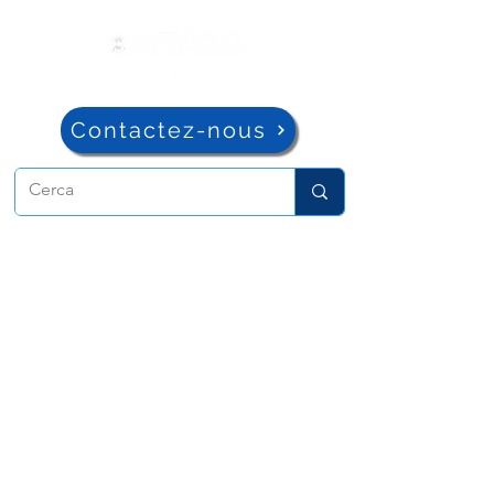
Contactez-nous
ADMA
Association de Marie Auxiliatrice
Via Maria Auxiliatrice 32
Turin, TO 10152 - Italie
Confidentialité
Copyright © 2022 ADMA Tous droits
réservés