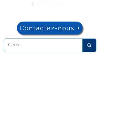
Contactez-nous
ADMA
Association de Marie Auxiliatrice
Via Maria Auxiliatrice 32
Turin, TO 10152 - Italie
Confidentialité
Copyright © 2022 ADMA Tous droits
réservés