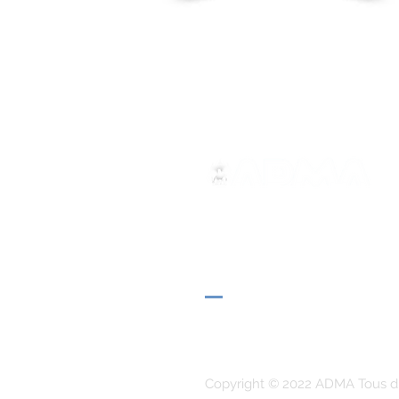
ADMA
Association de Marie Auxilia
Via Maria Auxiliatrice 32
Turin, TO 10152 - Italie
Confidentialité
Copyright © 2022 ADMA Tous dr