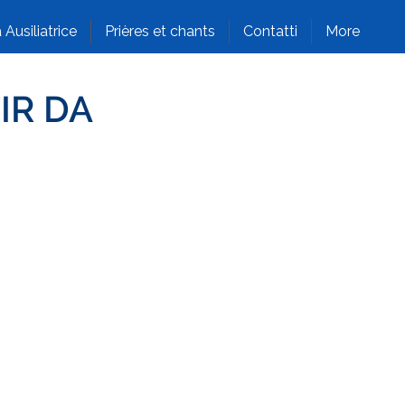
 Ausiliatrice
Prières et chants
Contatti
More
IR DA