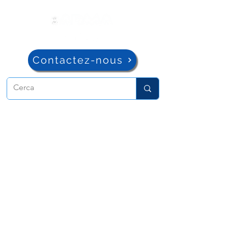
Contactez-nous
ADMA
Association de Marie Auxiliatrice
Via Maria Auxiliatrice 32
Turin, TO 10152 - Italie
Confidentialité
Copyright © 2022 ADMA Tous droits
réservés