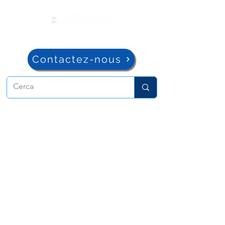
Contactez-nous
ADMA
Association de Marie Auxiliatrice
Via Maria Auxiliatrice 32
Turin, TO 10152 - Italie
Confidentialité
Copyright © 2022 ADMA Tous droits
réservés