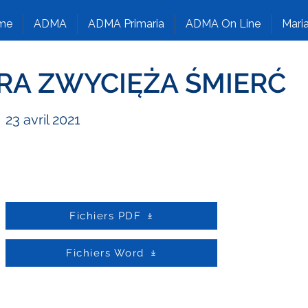
me
ADMA
ADMA Primaria
ADMA On Line
Maria
RA ZWYCIĘŻA ŚMIERĆ
23 avril 2021
Fichiers PDF
Fichiers Word