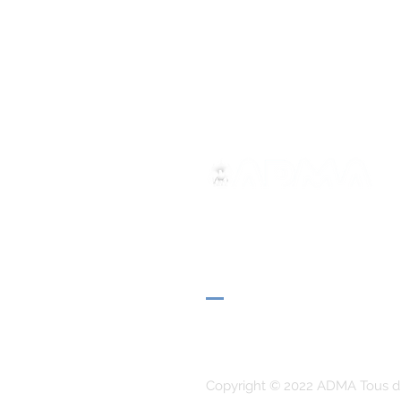
ADMA
Association de Marie Auxilia
Via Maria Auxiliatrice 32
Turin, TO 10152 - Italie
Confidentialité
Copyright © 2022 ADMA Tous dr