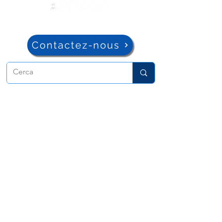
Contactez-nous
ADMA
Association de Marie Auxiliatrice
Via Maria Auxiliatrice 32
Turin, TO 10152 - Italie
Confidentialité
Copyright © 2022 ADMA Tous droits
réservés