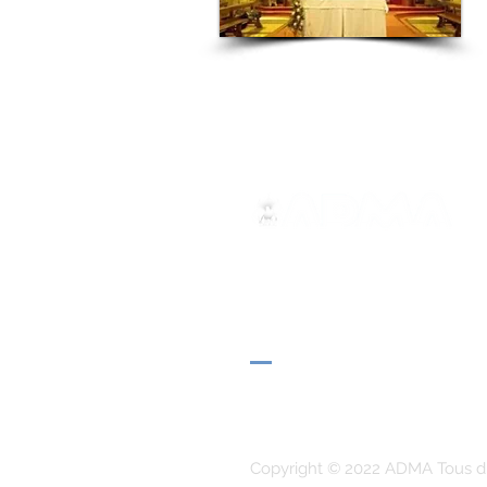
ADMA
Association de Marie Auxilia
Via Maria Auxiliatrice 32
Turin, TO 10152 - Italie
Confidentialité
Copyright © 2022 ADMA Tous dr