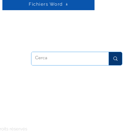
Fichiers Word
trice
oits réservés