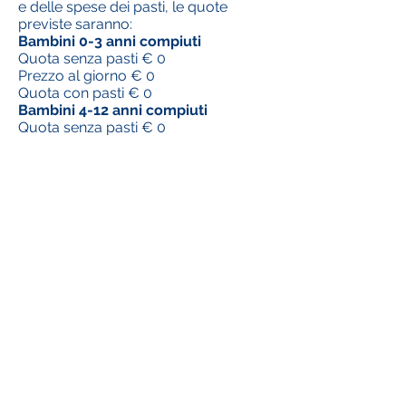
e delle spese dei pasti, le quote
previste saranno:
Bambini 0-3 anni compiuti
Quota senza pasti € 0
Prezzo al giorno € 0
Quota con pasti € 0
Bambini 4-12 anni compiuti
Quota senza pasti € 0
Prezzo al giorno € 5
Quota con pasti € 45
Giovani 13-25 anni compiuti
Quota senza pasti € 5
Prezzo al giorno € 15
Quota con pasti € 45
Adulti
Quota senza pasti € 10
Prezzo al giorno € 30
Quota con pasti €80
Nota bene: I figli pagano solo fino al
terzo incluso.
Tutti i versamenti dovranno essere
effettuati preferibilmente tramite