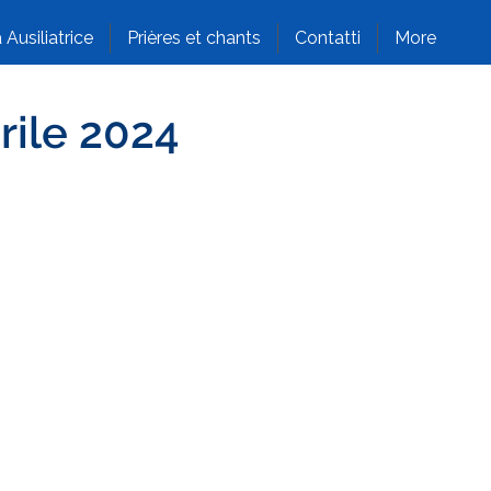
 Ausiliatrice
Prières et chants
Contatti
More
rile 2024