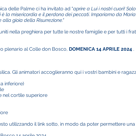
a delle Palme ci ha invitato ad "
aprire a Lui i nostri cuori! Solo
i è la misericordia e il perdono dei peccati
.
Impariamo da Maria a
 alla gioia della Risurrezione."
i nella preghiera per tutte le nostre famiglie e per tutti i frat
iro plenario al Colle don Bosco,
DOMENICA 14 APRILE 2024
.
ilica. Gli animatori accoglieranno qui i vostri bambini e ragazzi
a inferiore)
le
e nel cortile superiore
iore
presto utilizzando il link sotto, in modo da poter permettere un
n Bosco 14 aprile 2024