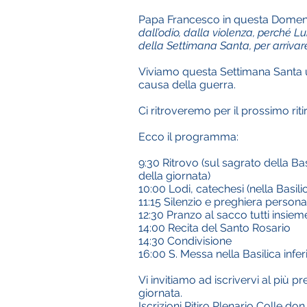
Papa Francesco in questa Domenic
dall’odio, dalla violenza, perché Lu
della Settimana Santa, per arrivare
Viviamo questa Settimana Santa unit
causa della guerra.
Ci ritroveremo per il prossimo rit
Ecco il programma:
9:30 Ritrovo (sul sagrato della Bas
della giornata)
10:00 Lodi, catechesi (nella Basilic
11:15 Silenzio e preghiera persona
12:30 Pranzo al sacco tutti insiem
14:00 Recita del Santo Rosario
14:30 Condivisione
16:00 S. Messa nella Basilica infer
Vi invitiamo ad iscrivervi al più 
giornata.
Iscrizioni Ritiro Plenario Colle do