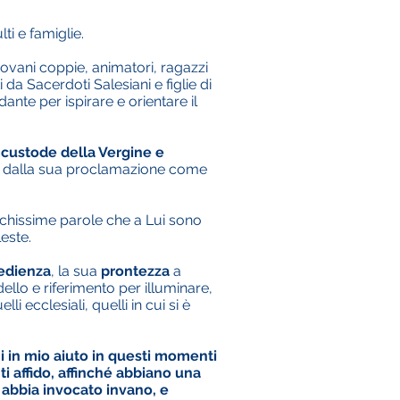
ti e famiglie.
giovani coppie, animatori, ragazzi
da Sacerdoti Salesiani e figlie di
ante per ispirare e orientare il
custode della Vergine e
nni dalla sua proclamazione come
pochissime parole che a Lui sono
este.
edienza
, la sua
prontezza
a
llo e riferimento per illuminare,
elli ecclesiali, quelli in cui si è
ni in mio aiuto in questi momenti
 ti affido, affinché abbiano una
i abbia invocato invano, e