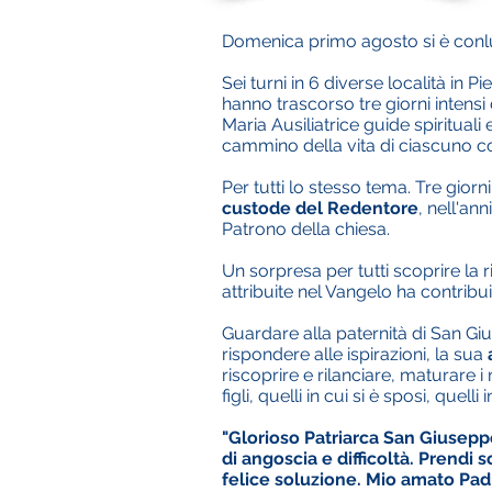
Domenica primo agosto si è conluso
Sei turni in 6 diverse località in 
hanno trascorso tre giorni intensi
Maria Ausiliatrice guide spirituali
cammino della vita di ciascuno co
Per tutti lo stesso tema. Tre giorn
custode del Redentore
, nell'a
Patrono della chiesa.
Un sorpresa per tutti scoprire la
attribuite nel Vangelo ha contribu
Guardare alla paternità di San Gi
rispondere alle ispirazioni, la sua
riscoprire e rilanciare, maturare i 
figli, quelli in cui si è sposi, quelli 
"Glorioso Patriarca San Giuseppe,
di angoscia e difficoltà. Prendi s
felice soluzione. Mio amato Padre