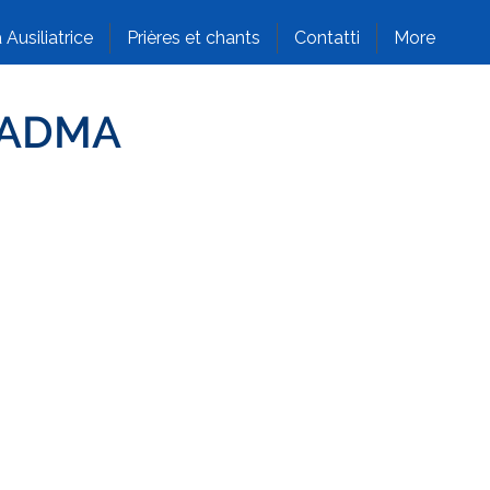
 Ausiliatrice
Prières et chants
Contatti
More
i ADMA