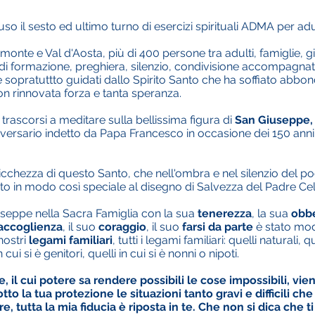
 il sesto ed ultimo turno di esercizi spirituali ADMA per adul
Piemonte e Val d'Aosta, più di 400 persone tra adulti, famiglie, 
 di formazione, preghiera, silenzio, condivisione accompagnati 
 e sopratuttto guidati dallo Spirito Santo che ha soffiato abbond
n rinnovata forza e tanta speranza.
i trascorsi a meditare sulla bellissima figura di
San Giuseppe, 
nniversario indetto da Papa Francesco in occasione dei 150 a
 ricchezza di questo Santo, che nell'ombra e nel silenzio del 
ito in modo così speciale al disegno di Salvezza del Padre Cel
useppe nella Sacra Famiglia con la sua
tenerezza
, la sua
obb
accoglienza
, il suo
coraggio
, il suo
farsi da parte
è stato mode
nostri
legami familiari
, tutti i legami familiari: quelli naturali, qu
in cui si è genitori, quelli in cui si è nonni o nipoti.
 il cui potere sa rendere possibili le cose impossibili, vie
otto la tua protezione le situazioni tanto gravi e difficili che
, tutta la mia fiducia è riposta in te. Che non si dica che t