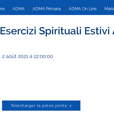
me
ADMA
ADMA Primaria
ADMA On Line
Maria
sercizi Spirituali Estiv
2 août 2021 à 22:00:00
Télécharger la pièce jointe