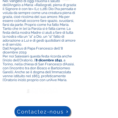
Nel Vangelo di oggi risuona il saluto
dell’Angelo a Maria: «Rallegrati, piena di grazia:
il Signore è con te» (Lc 1,28). Dio l’ha pensata e
voluta da sempre come una creatura piena di
grazia, cioè ricolma del suo amore. Ma per
essere colmati occorre fare spazio, svuotarsi,
farsi da parte. Proprio come ha fatto Maria.
Tanto che in lei la Parola si è fatta carne. La
festa della nostra Madre ci aiuti a fare di tutta
la nostra vita un “sì” a Dio, un “sì” fatto di
adorazione a Lui e di gesti quotidiani di amore
e di servizio.
Dall'Angelus di Papa Francesco dell'8
dicembre 2019
Per noi Salesiani questa festa ricorda anche
l’inizio dell’Oratorio, l’
8 dicembre 1841
, a
Torino, nella chiesa di San Francesco d’Assisi,
con l’incontro tra don Bosco e Bartolomeo
Garelli. Anche se il dogma dell'Immacolata
venne istituito nel 1863, profeticamente
l’Oratorio iniziò proprio con un’Ave Maria.
Contactez-nous