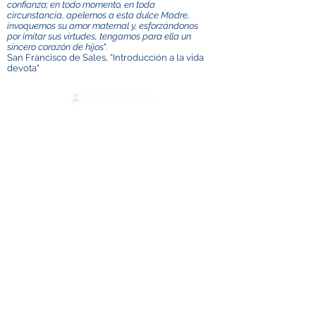
confianza; en todo momento, en toda
circunstancia, apelemos a esta dulce Madre,
invoquemos su amor maternal y, esforzándonos
por imitar sus virtudes, tengamos para ella un
sincero corazón de hijos
".
San Francisco de Sales, “Introducción a la vida
devota"
Contactez-nous
ADMA
Association de Marie Auxiliatrice
Via Maria Auxiliatrice 32
Turin, TO 10152 - Italie
Confidentialité
Copyright © 2022 ADMA Tous droits