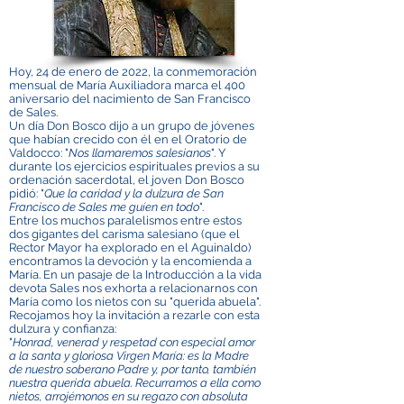
Hoy, 24 de enero de 2022, la conmemoración
mensual de María Auxiliadora marca el 400
aniversario del nacimiento de San Francisco
de Sales.
Un día Don Bosco dijo a un grupo de jóvenes
que habían crecido con él en el Oratorio de
Valdocco: "
Nos llamaremos salesianos
". Y
durante los ejercicios espirituales previos a su
ordenación sacerdotal, el joven Don Bosco
pidió: "
Que la caridad y la dulzura de San
Francisco de Sales me guíen en todo
".
Entre los muchos paralelismos entre estos
dos gigantes del carisma salesiano (que el
Rector Mayor ha explorado en el Aguinaldo)
encontramos la devoción y la encomienda a
María. En un pasaje de la Introducción a la vida
devota Sales nos exhorta a relacionarnos con
María como los nietos con su "querida abuela".
Recojamos hoy la invitación a rezarle con esta
dulzura y confianza:
"
Honrad, venerad y respetad con especial amor
a la santa y gloriosa Virgen María: es la Madre
de nuestro soberano Padre y, por tanto, también
nuestra querida abuela. Recurramos a ella como
nietos, arrojémonos en su regazo con absoluta