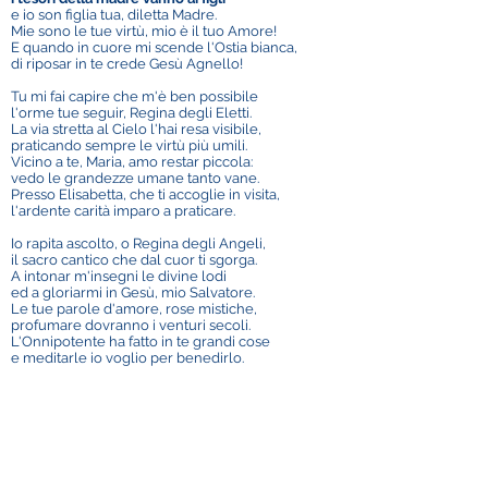
e io son figlia tua, diletta Madre.
Mie sono le tue virtù, mio è il tuo Amore!
E quando in cuore mi scende l'Ostia bianca,
di riposar in te crede Gesù Agnello!
Tu mi fai capire che m'è ben possibile
l'orme tue seguir, Regina degli Eletti.
La via stretta al Cielo l'hai resa visibile,
praticando sempre le virtù più umili.
Vicino a te, Maria, amo restar piccola:
vedo le grandezze umane tanto vane.
Presso Elisabetta, che ti accoglie in visita,
l'ardente carità imparo a praticare.
Io rapita ascolto, o Regina degli Angeli,
il sacro cantico che dal cuor ti sgorga.
A intonar m'insegni le divine lodi
ed a gloriarmi in Gesù, mio Salvatore.
Le tue parole d'amore, rose mistiche,
profumare dovranno i venturi secoli.
L'Onnipotente ha fatto in te grandi cose
e meditarle io voglio per benedirlo.