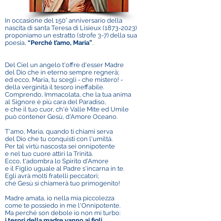
In occasione del 150° anniversario della
nascita di santa Teresa di Lisieux
(1873-2023)
proponiamo un estratto (strofe 3-7) della sua
poesia,
“Perché t’amo, Maria”
.
Del Ciel un angelo t'offre d'esser Madre
del Dio che in eterno sempre regnerà;
ed ecco, Maria, tu scegli - che mistero! -
della verginità il tesoro ineffabile.
Comprendo, Immacolata, che la tua anima
al Signore è più cara del Paradiso,
e che il tuo cuor, ch'è Valle Mite ed Umile
può contener Gesù, d'Amore Oceano.
T'amo, Maria, quando ti chiami serva
del Dio che tu conquisti con l'umiltà.
Per tal virtù nascosta sei onnipotente
e nel tuo cuore attiri la Trinità.
Ecco, t'adombra lo Spirito d'Amore
e il Figlio uguale al Padre s'incarna in te.
Egli avrà molti fratelli peccatori;
ché Gesù si chiamerà tuo primogenito!
Madre amata, io nella mia piccolezza
come te possiedo in me l'Onnipotente.
Ma perché son debole io non mi turbo:
i tesori della madre vanno ai figli