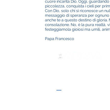
cuore incanta Dio. Oggi, guardando a 
piccolezza, conquista i cieli per pri
Con Dio, solo chi si riconosce un null
messaggio di speranza per ognuno noi;
anche te a questo destino di gloria. N
consolazione. No, è la pura realtà, 
festeggiamola gioiosi ma umili, anima
Papa Francesco
ADMA
Association de Marie Auxilia
Via Maria Auxiliatrice 32
Turin, TO 10152 - Italie
Confidentialité