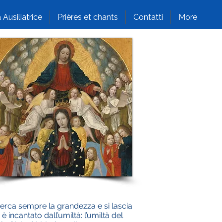
 Ausiliatrice
Prières et chants
Contatti
More
ricerca sempre la grandezza e si lascia
incantato dall’umiltà: l’umiltà del