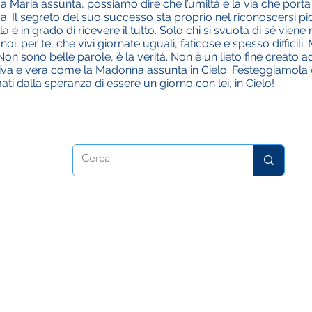
Maria assunta, possiamo dire che l’umiltà è la via che porta in
ma. Il segreto del suo successo sta proprio nel riconoscersi p
a è in grado di ricevere il tutto. Solo chi si svuota di sé viene
 per te, che vivi giornate uguali, faticose e spesso difficili.
on sono belle parole, è la verità. Non è un lieto fine creato ad
viva e vera come la Madonna assunta in Cielo. Festeggiamola o
ti dalla speranza di essere un giorno con lei, in Cielo!
trice