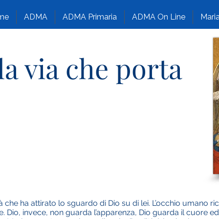
me
ADMA
ADMA Primaria
ADMA On Line
Maria
la via che porta
iltà che ha attirato lo sguardo di Dio su di lei. L’occhio umano 
 Dio, invece, non guarda l’apparenza, Dio guarda il cuore ed è 