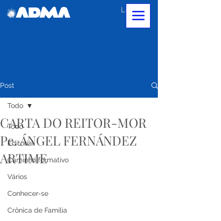
Login
Post
Todo
CARTA DO REITOR-MOR
Todo
Pe. ÁNGEL FERNÁNDEZ
Editorial
ARTIME
Caminho formativo
Vários
Conhecer-se
Crônica de Família