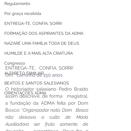
Regulamento
Por graça recebida
ENTREGA-TE, CONFIA, SORRI
FORMAÇÃO DOS ASPIRANTES DA ADMA
NAZARÉ UMA FAMÍLIA TODA DE DEUS
HUMILDE E A MAIS ALTA CRIATURA
Congresso
ENTREGA-TE,   CONFIA, SORRI!
ALFABETO FAMILIAR
Um   caminho de 150 anos
BEATOS E SANTOS SALESIANOS
O historiador salesiano Pedro Braido 
ORIENTAÇÕES ADMA
assim descreve, de forma   magistral, 
a fundação da ADMA feita por Dom 
Bosco: “
Organizador nato, Dom   Bosco 
não deixava o culto de Maria 
Auxiliadora ser fruto somente de 