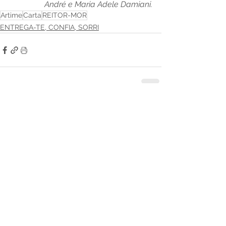
André e Maria Adele Damiani.
Artime
Carta
REITOR-MOR
ENTREGA-TE, CONFIA, SORRI
Ver tudo
Posts recentes