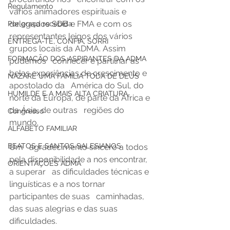
Regulamento
vários animadores espírituais e 
delegados SDB e FMA e com os   
Por graça recebida
representantes leigos dos vários 
ENTREGA-TE, CONFIA, SORRI
grupos locais da ADMA. Assim 
FORMAÇÃO DOS ASPIRANTES DA ADMA
pudemos   conhecer e partilhar as 
belas experiências de crescimento e 
NAZARÉ UMA FAMÍLIA TODA DE DEUS
apostolado da   América do Sul, do 
HUMILDE E A MAIS ALTA CRIATURA
norte da Europa, de parte da África e 
da Ásia, de outras   regiões do 
Congresso
mundo. 
ALFABETO FAMILIAR
BEATOS E SANTOS SALESIANOS
Um   agradecimento sincero a todos 
pela disponibilidade a nos encontrar, 
ORIENTAÇÕES ADMA
a superar   as dificuldades técnicas e 
linguísticas e a nos tornar 
participantes de suas   caminhadas, 
das suas alegrias e das suas 
dificuldades.