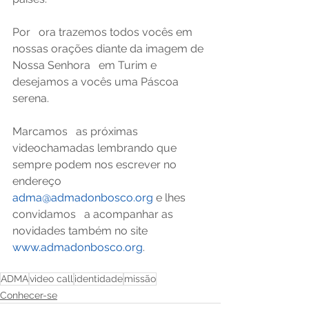
Por   ora trazemos todos vocês em 
nossas orações diante da imagem de 
Nossa Senhora   em Turim e 
desejamos a vocês uma Páscoa 
serena.
Marcamos   as próximas 
videochamadas lembrando que 
sempre podem nos escrever no 
endereço   
adma@admadonbosco.org
 e lhes 
convidamos   a acompanhar as 
novidades também no site 
www.admadonbosco.org
.
ADMA
video call
identidade
missão
Conhecer-se